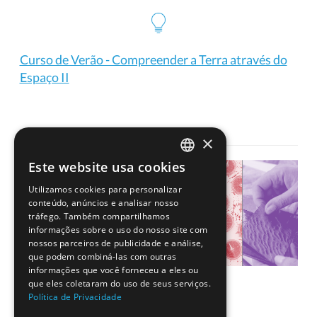
Curso de Verão - Compreender a Terra através do
Espaço II
×
Este website usa cookies
PORTUGUESE
Utilizamos cookies para personalizar
ENGLISH
conteúdo, anúncios e analisar nosso
tráfego. Também compartilhamos
informações sobre o uso do nosso site com
nossos parceiros de publicidade e análise,
que podem combiná-las com outras
informações que você forneceu a eles ou
que eles coletaram do uso de seus serviços.
Política de Privacidade