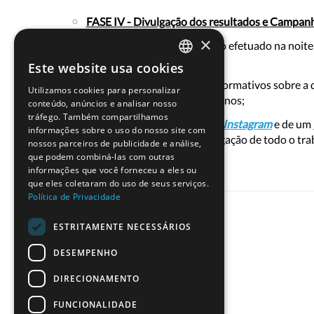
FASE IV -
Divulgação dos resultados e
Campanh
×
Divulgação do trabalho efetuado na noite
dos resultados;
Este website usa cookies
PORTUGUESE
Criação de folhetos informativos sobre a 
Utilizamos cookies para personalizar
ENGLISH
apresentação pelos alunos;
conteúdo, anúncios e analisar nosso
tráfego. Também compartilhamos
Criação de um sítio no
Instagram
e de um
informações sobre o uso do nosso site com
professora)
para divulgação de todo o tra
nossos parceiros de publicidade e análise,
que podem combiná-las com outras
informações que você forneceu a eles ou
que eles coletaram do uso de seus serviços.
Política de Privacidade
ESTRITAMENTE NECESSÁRIOS
DESEMPENHO
DIRECIONAMENTO
FUNCIONALIDADE