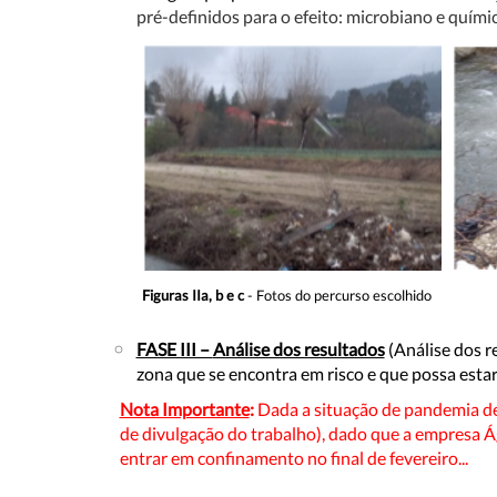
pré-definidos para o efeito: microbiano e quími
Figuras IIa, b e c
- Fotos do percurso escolhido
FASE III –
Análise dos resultados
(Análise dos r
zona que se encontra em risco e que possa esta
Nota Importante
:
Dada a situação de pandemia dev
de divulgação do trabalho), dado que a empresa 
entrar em confinamento no final de fevereiro...