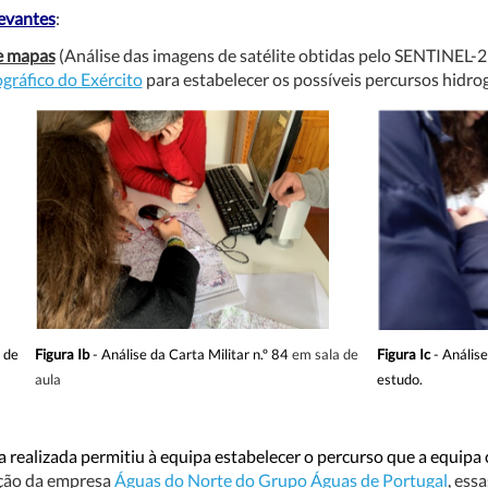
evantes
:
de mapas
(Análise das imagens de satélite obtidas pelo SENTINEL-2 
gráfico do Exército
para estabelecer os possíveis percursos hidro
 de
Figura Ib
- Análise da Carta Militar n.º 84
em sala de
Figura Ic
- Anális
aula
estudo.
a realizada permitiu à equipa estabelecer o percurso que a equipa
ção da empresa
Águas do Norte do Grupo Águas de Portugal
, ess