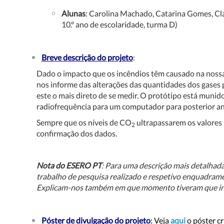
Alunas
: Carolina Machado, Catarina Gomes, Clá
10.º ano de escolaridade, turma D)
Breve descrição do projeto
:
Dado o impacto que os incêndios têm causado na nossa
nos informe das alterações das quantidades dos gase
este o mais direto de se medir. O protótipo está munid
radiofrequência para um computador para posterior an
Sempre que os níveis de CO
ultrapassarem os valores n
2
confirmação dos dados.
Nota do ESERO PT
: Para uma descrição mais detalhad
trabalho de pesquisa realizado e respetivo enquadramen
Explicam-nos também em que momento tiveram que int
Póster de divulgação do projeto
: Veja
aqui
o póster cr