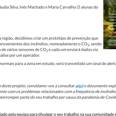
udia Silva, Inês Machado e Maria Carvalho (5 alunas do
 região, decidimos criar um protótipo de prevenção que
s provenientes dos incêndios; nomeadamente o CO
, sendo
2
o de vários sensores de CO
e cada um enviará dados via
2
álise por um operador.
ormais para a zona em estudo, será transmitido um sinal de alerta 
a deste projeto, convidamo-vos a consultar
aqui
o documento explic
to com os problemas relacionados com a frequência de incêndios n
erromper parte do seu trabalho por causa da pandemia de Covid
iado pela equipa para divulgar o seu trabalho na sua comunidade e