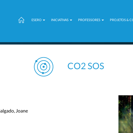
ESERO
INICIATIVAS
PROFESSORES
PROJETOS & 
CO2 SOS
Salgado, Joane