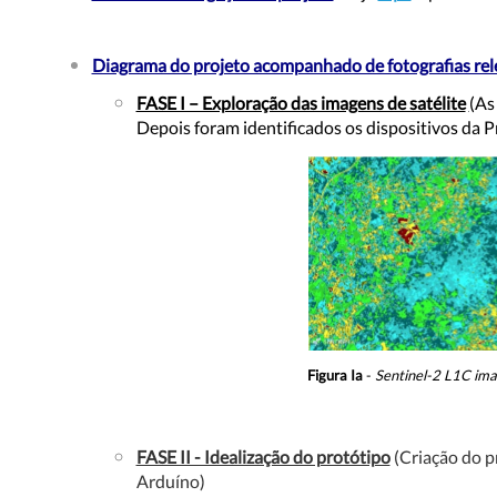
Diagrama do projeto acompanhado de fotografias rel
FASE I – Exploração das imagens de satélite
(
As 
Depois foram identificados os dispositivos da P
Figura Ia
-
Sentinel-2 L1C im
FASE II - Idealização do protótipo
(
Criação do p
Arduíno
)