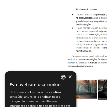
×
Este website usa cookies
PORTUGUESE
Utilizamos cookies para personalizar
ENGLISH
conteúdo, anúncios e analisar nosso
tráfego. Também compartilhamos
informações sobre o uso do nosso site com