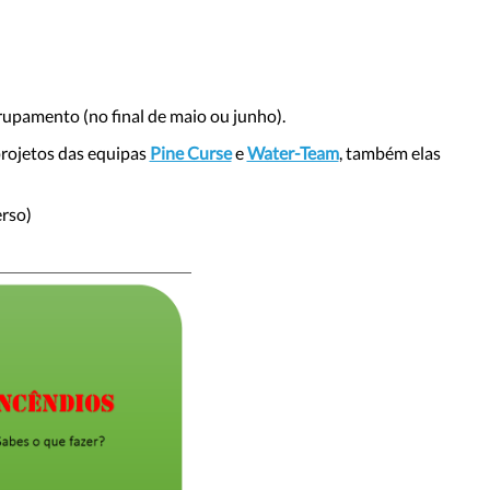
rupamento (no final de maio ou junho).
ojetos das equipas
Pine Curse
e
Water-Team
, também elas
erso)