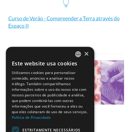
Curso de Verão - Compreender a Terra através do
Espaço II
×
Este website usa cookies
PORTUGUESE
Utilizamos cookies para personalizar
ENGLISH
conteúdo, anúncios e analisar nosso
tráfego. Também compartilhamos
informações sobre o uso do nosso site com
nossos parceiros de publicidade e análise,
que podem combiná-las com outras
informações que você forneceu a eles ou
que eles coletaram do uso de seus serviços.
Política de Privacidade
ESTRITAMENTE NECESSÁRIOS