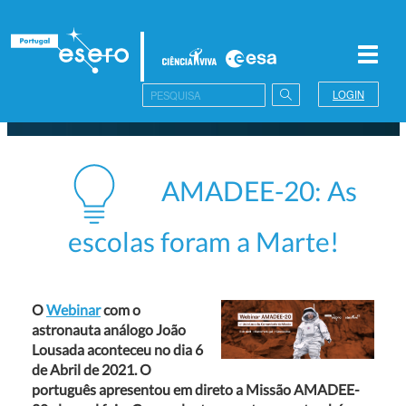
Toggl
navig
LOGIN
AMADEE-20: As
escolas foram a Marte!
O
Webinar
com o
astronauta análogo João
Lousada aconteceu no dia 6
de Abril de 2021.
O
português apresentou em direto a Missão AMADEE-