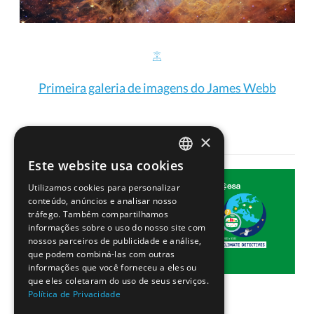
Primeira galeria de imagens do James Webb
×
Este website usa cookies
PORTUGUESE
Utilizamos cookies para personalizar
ENGLISH
conteúdo, anúncios e analisar nosso
tráfego. Também compartilhamos
informações sobre o uso do nosso site com
nossos parceiros de publicidade e análise,
que podem combiná-las com outras
informações que você forneceu a eles ou
que eles coletaram do uso de seus serviços.
Política de Privacidade