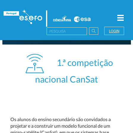
Toggl
navig
LOGIN
1.ª competição
nacional CanSat
Os alunos do ensino secundário são convidados a
projetar e a construir um modelo funcional de um
micro-satélite (CanSat), em que os sistemas base