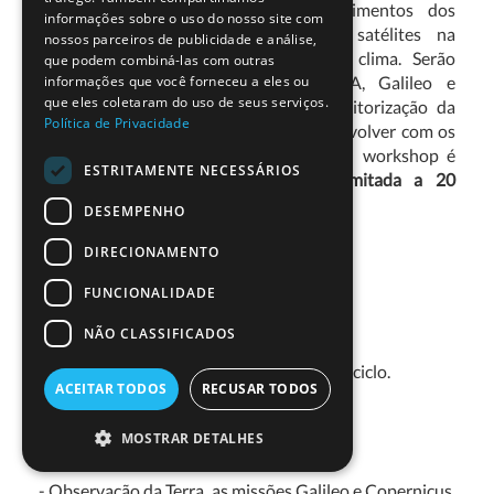
Maio para complementar os conhecimentos dos
informações sobre o uso do nosso site com
professores sobre a utilização dos satélites na
nossos parceiros de publicidade e análise,
observação da Terra e no estudo do clima. Serão
que podem combiná-las com outras
abordadas as novas missões da ESA, Galileo e
informações que você forneceu a eles ou
que eles coletaram do uso de seus serviços.
Copernicus, a sua importância na monitorização da
Política de Privacidade
Terra, e propostas atividades para desenvolver com os
alunos em contexto de sala de aula. O workshop é
ESTRITAMENTE NECESSÁRIOS
gratuito, com inscrição obrigatória limitada a 20
professores para a sessão prática.
DESEMPENHO
Inscrições fechadas.
DIRECIONAMENTO
FUNCIONALIDADE
Destinatários
NÃO CLASSIFICADOS
Professores do ensino secundário e do 3.º ciclo.
ACEITAR TODOS
RECUSAR TODOS
MOSTRAR DETALHES
Conteúdos do Workshop
- Observação da Terra, as missões Galileo e Copernicus,