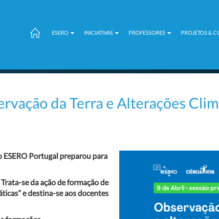
ESERO
INICIATIVAS
PROFESSORES
PROJETOS & 
ação da Terra e Alterações Climát
 o ESERO Portugal preparou para
. Trata-se da ação de formação de
ticas” e destina-se aos docentes