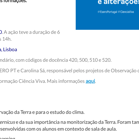
as formações.
0
. A ação teve a duração de 6
s 14h.
, Lisboa
undário, com códigos de docência 420, 500, 510 e 520.
O PT e Carolina Sá, responsável pelos projetos de Observação d
Formação Ciência Viva
. Mais informações
aqui
.
rvação da Terra e para o estudo do clima.
ernicus
e da sua importância na monitorização da Terra. Foram tam
senvolvidas com os alunos em contexto de sala de aula.
earning
.