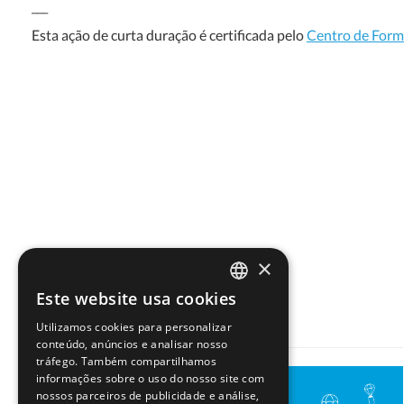
___
Esta ação de curta duração é certificada pelo
Centro de Form
×
Outras iniciativas
Este website usa cookies
PORTUGUESE
Utilizamos cookies para personalizar
ENGLISH
conteúdo, anúncios e analisar nosso
tráfego. Também compartilhamos
informações sobre o uso do nosso site com
nossos parceiros de publicidade e análise,