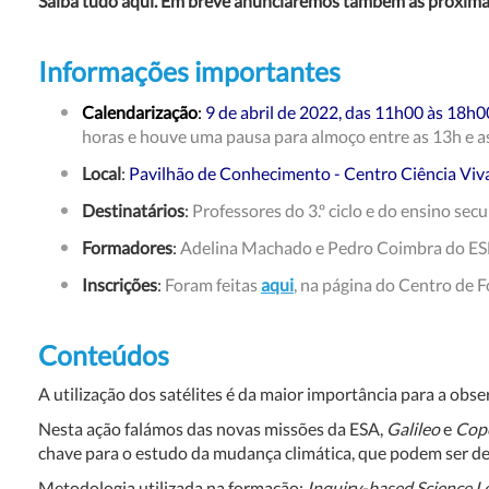
Saiba tudo aqui. Em breve anunciaremos também as próxim
Informações importantes
Calendarização
:
9 de abril de 2022, das 11h00 às 18h0
horas e houve uma pausa para almoço entre as 13h e a
Local
:
Pavilhão de Conhecimento - Centro Ciência Viva
Destinatários
:
Professores do 3.º ciclo e do ensino sec
Formadores
:
Adelina Machado e Pedro Coimbra do ESER
Inscrições
:
Foram feitas
aqui
, na página do Centro de 
Conteúdos
A utilização dos satélites é da maior importância para a obse
Nesta ação falámos das novas missões da ESA,
Galileo
e
Cop
chave para o estudo da mudança climática, que podem ser de
Metodologia utilizada na formação:
Inquiry-based Science L