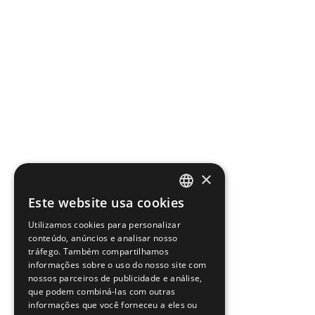
×
Este website usa cookies
PORTUGUESE
Utilizamos cookies para personalizar
ENGLISH
conteúdo, anúncios e analisar nosso
tráfego. Também compartilhamos
informações sobre o uso do nosso site com
nossos parceiros de publicidade e análise,
que podem combiná-las com outras
informações que você forneceu a eles ou