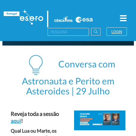
Toggl
navig
LOGIN
Conversa com
Astronauta e Perito em
Asteroides | 29 Julho
Reveja toda a sessão
aqui
!
Qual Lua ou Marte, os