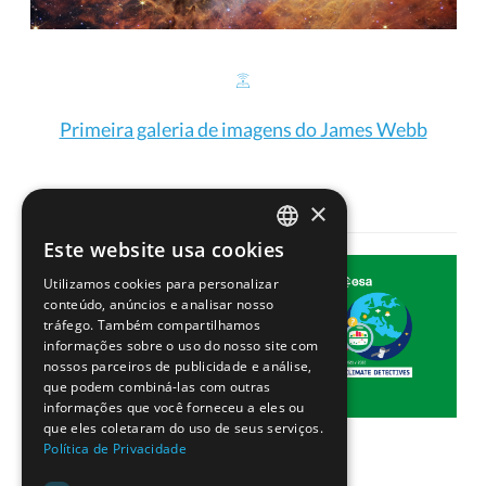
Primeira galeria de imagens do James Webb
×
Este website usa cookies
PORTUGUESE
Utilizamos cookies para personalizar
ENGLISH
conteúdo, anúncios e analisar nosso
tráfego. Também compartilhamos
informações sobre o uso do nosso site com
nossos parceiros de publicidade e análise,
que podem combiná-las com outras
informações que você forneceu a eles ou
que eles coletaram do uso de seus serviços.
Política de Privacidade