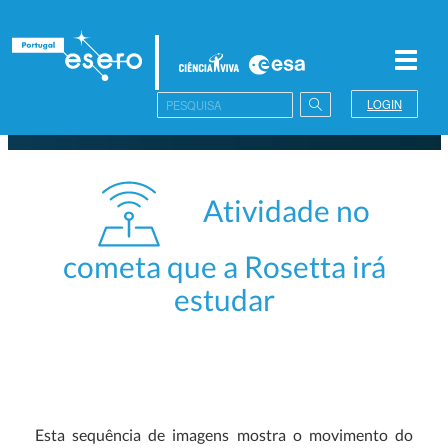
Toggl
navig
LOGIN
Atividade no
cometa que a Rosetta irá
estudar
Esta sequência de imagens mostra o movimento do