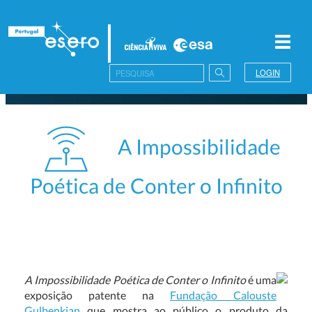
Toggl
navig
LOGIN
A Impossibilidade
Poética de Conter o Infinito
A Impossibilidade Poética de Conter o Infinito
é uma
exposição patente na
Fundação Calouste
Gulbenkian
que mostra ao público o produto da