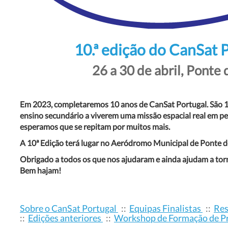
10.ª edição do CanSat 
26 a 30 de abril, Ponte 
Em 2023, completaremos 10 anos de CanSat Portugal. São 10
ensino secundário a viverem uma missão espacial real em p
esperamos que se repitam por muitos mais.
A 10ª Edição terá lugar no Aeródromo Municipal de Ponte de
Obrigado a todos os que nos ajudaram e ainda ajudam a torn
Bem hajam!
Sobre o CanSat Portugal
::
Equipas Finalistas
::
Res
::
Edições anteriores
::
Workshop de Formação de P