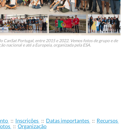
 CanSat Portugal, entre 2015 e 2022. Vemos fotos de grupo e de
o nacional e até a Europeia, organizada pela ESA.
ento
::
Inscrições
::
Datas importantes
::
Recursos
Fotos
::
Organização