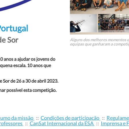
Portugal
de Sor
Alguns dos melhores momentos do
equipas que ganharam a competiçã
 anos a ajudar os jovens do
equena escala. 10 anos que
 Sor de 26 a 30 de abril 2023.
ar possível esta competição.
umo da missão
::
Condições de participação
::
Regulam
rofessores
::
CanSat Internacional da ESA
::
Imprensa e 