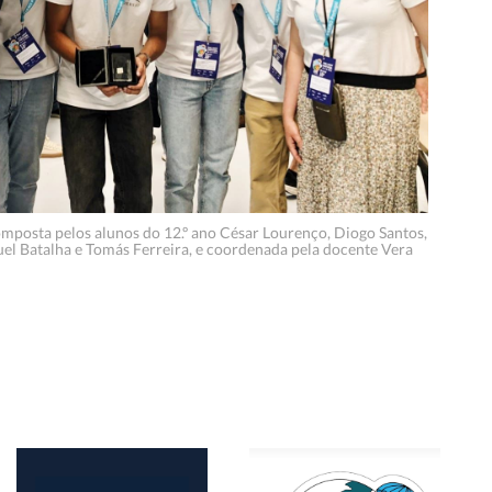
posta pelos alunos do 12.º ano César Lourenço, Diogo Santos,
uel Batalha e Tomás Ferreira, e coordenada pela docente Vera