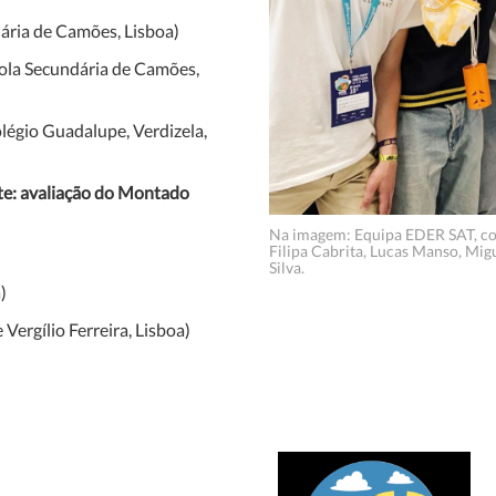
ária de Camões, Lisboa)
ola Secundária de Camões,
légio Guadalupe, Verdizela,
te: avaliação do Montado
Na imagem: Equipa EDER SAT, com
Filipa Cabrita, Lucas Manso, Mig
Silva.
)
 Vergílio Ferreira, Lisboa)