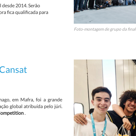
l desde 2014. Serão
ra fica qualificada para
Foto-montagem de grupo da final
 Cansat
mago, em Mafra, foi a grande
o global atribuída pelo júri.
Competition
.