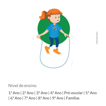
Nível de ensino
1.º Ano
|
2.º Ano
|
3.º Ano
|
4.º Ano
|
Pré-escolar
|
5.º Ano
|
6.º Ano
|
7.º Ano
|
8.º Ano
|
9.º Ano
|
Famílias