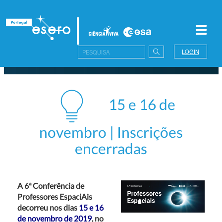
Toggl
navig
LOGIN
15 e 16 de
novembro | Inscrições
encerradas
A 6ª Conferência de
Professores EspaciAis
decorreu nos dias
15 e 16
de novembro de 2019
, no