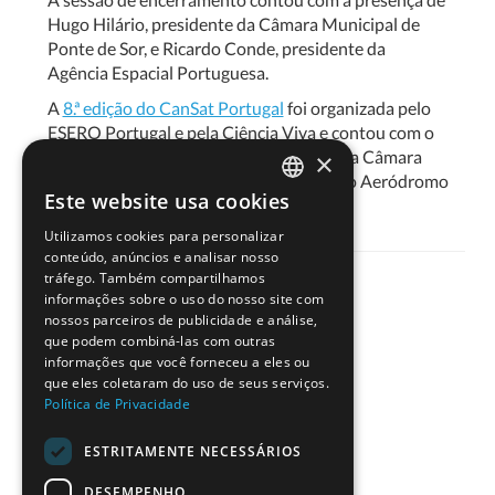
Hugo Hilário, presidente da Câmara Municipal de
Ponte de Sor, e Ricardo Conde, presidente da
Agência Espacial Portuguesa.
A
8.ª edição do CanSat Portugal
foi organizada pelo
ESERO Portugal e pela Ciência Viva e contou com o
apoio da
Agência Espacial Portuguesa
, da Câmara
×
Municipal de Ponte de Sor e do respetivo Aeródromo
Este website usa cookies
Municipal.
PORTUGUESE
Utilizamos cookies para personalizar
ENGLISH
conteúdo, anúncios e analisar nosso
tráfego. Também compartilhamos
informações sobre o uso do nosso site com
nossos parceiros de publicidade e análise,
que podem combiná-las com outras
informações que você forneceu a eles ou
Partilhe
que eles coletaram do uso de seus serviços.
Política de Privacidade
ESTRITAMENTE NECESSÁRIOS
DESEMPENHO