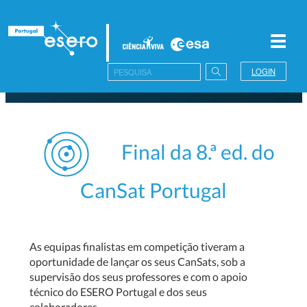
Toggl
navig
LOGIN
Final da 8.ª ed. do
CanSat Portugal
As equipas finalistas em competição tiveram a
oportunidade de lançar os seus CanSats, sob a
supervisão dos seus professores e com o apoio
técnico do ESERO Portugal e dos seus
colaboradores.