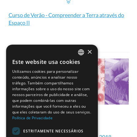
Curso de Verão - Compreender a Terra através do
Espaço II
×
Este website usa cookies
PORTUGUESE
Utilizamos cookies para personalizar
ENGLISH
conteúdo, anúncios e analisar nosso
tráfego. Também compartilhamos
informações sobre o uso do nosso site com
nossos parceiros de publicidade e análise,
que podem combiná-las com outras
informações que você forneceu a eles ou
que eles coletaram do uso de seus serviços.
Política de Privacidade
ESTRITAMENTE NECESSÁRIOS
Formações ESERO Portugal de 2018