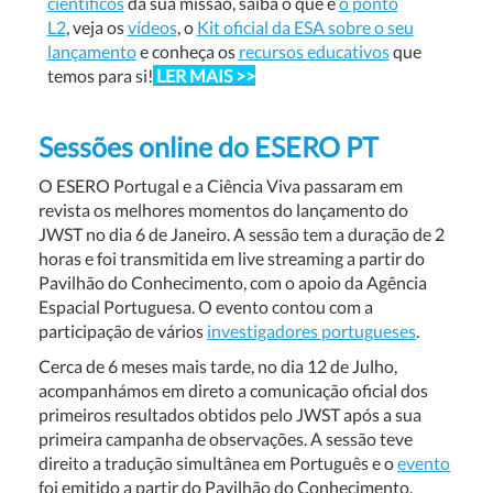
científicos
da sua missão, saiba o que é
o ponto
L2
, veja os
vídeos
, o
Kit oficial da ESA sobre o seu
lançamento
e conheça os
recursos educativos
que
temos para si!
LER MAIS >>
Sessões online do ESERO PT
O ESERO Portugal e a Ciência Viva passaram em
revista os melhores momentos do lançamento do
JWST no dia 6 de Janeiro. A sessão tem a duração de 2
horas e foi transmitida em live streaming a partir do
Pavilhão do Conhecimento, com o apoio da Agência
Espacial Portuguesa. O evento contou com a
participação de vários
investigadores portugueses
.
Cerca de 6 meses mais tarde, no dia 12 de Julho,
acompanhámos em direto a comunicação oficial dos
primeiros resultados obtidos pelo JWST após a sua
primeira campanha de observações. A sessão teve
direito a tradução simultânea em Português e o
evento
foi emitido a partir do Pavilhão do Conhecimento,