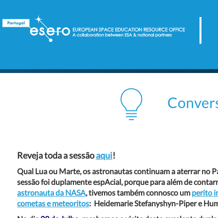
Conversa 
Reveja toda a sessão
aqui
!
Qual Lua ou Marte, os astronautas continuam a aterrar no 
sessão foi duplamente espAcial, porque para além de conta
astronauta da NASA
, tivemos também connosco um
perito 
cometas e meteoritos
:
Heidemarie Stefanyshyn-Piper
e
Hum