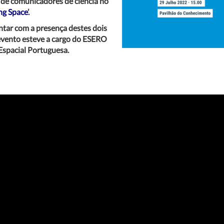
a de comunicadores de ciência no
ng Space
’.
tar com a presença destes dois
 evento esteve a cargo do ESERO
Espacial Portuguesa.