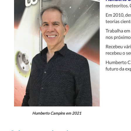
meteoritos. 
Em 2010, des
teorias cien
Trabalha em 
nos próximos
Recebeu vári
recebeu o s
Humberto Cam
futuro da ex
Humberto Campins
em 2021