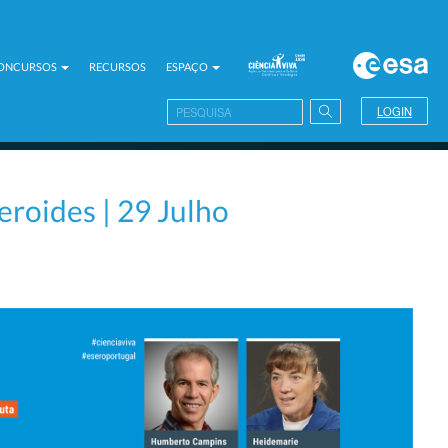
CONCURSOS
RECURSOS
ESPAÇO
LOGIN
roides | 29 Julho