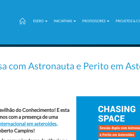
ESERO
INICIATIVAS
PROFESSORES
PROJETOS & 
com Astronauta e Perito em Aste
Pavilhão do Conhecimento! E esta
rmos com a presença de uma
internacional em asteroides,
berto Campins
!