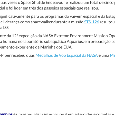
duas vezes o Space Shuttle Endeavour e realizou um total de cinco 
al e foi líder em três dos passeios espaciais que realizou.
ignificativamente para os programas do vaivém espacial e da Estação
de liderança como spacewalker durante a missão
STS-126
resultou
a ISS.
nte da 12.ª expedição da NASA Extreme Environment Mission Ope
a humana no laboratório subaquático Aquarius, em preparação par
alvamento experiente da Marinha dos EUA.
-Piper recebeu duas
Medalhas de Voo Espacial da NASA
e uma
Me
ampins
é um especialista internacional em asteroides e cometas e