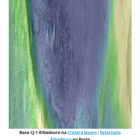
Base CJ-1-Ribadouro na
Cratera Jezero
:
Externato
Ribadouro
no Porto