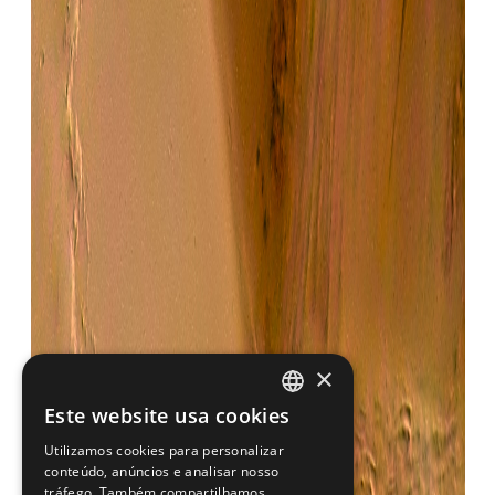
×
Este website usa cookies
PORTUGUESE
Utilizamos cookies para personalizar
ENGLISH
conteúdo, anúncios e analisar nosso
tráfego. Também compartilhamos