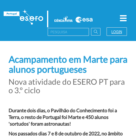
Toggl
navig
LOGIN
Acampamento em Marte para
alunos portugueses
Nova atividade do ESERO PT para
o 3.º ciclo
Durante dois dias, o Pavilhão do Conhecimento foi a
Terra, o resto de Portugal foi Marte e 450 alunos
'sortudos' foram astronautas!
Nos passados dias 7 e 8 de outubro de 2022, no âmbito