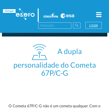
Toggl
navig
LOGIN
A dupla
personalidade do Cometa
67P/C-G
O Cometa 67P/C-G não é um cometa qualquer. Com o