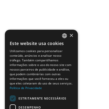
×
Este website usa cookies
PORTUGUESE
Utilizamos cookies para personalizar
ENGLISH
conteúdo, anúncios e analisar nosso
tráfego. Também compartilhamos
informações sobre o uso do nosso site com
nossos parceiros de publicidade e análise,
que podem combiná-las com outras
informações que você forneceu a eles ou
que eles coletaram do uso de seus serviços.
Política de Privacidade
ESTRITAMENTE NECESSÁRIOS
DESEMPENHO