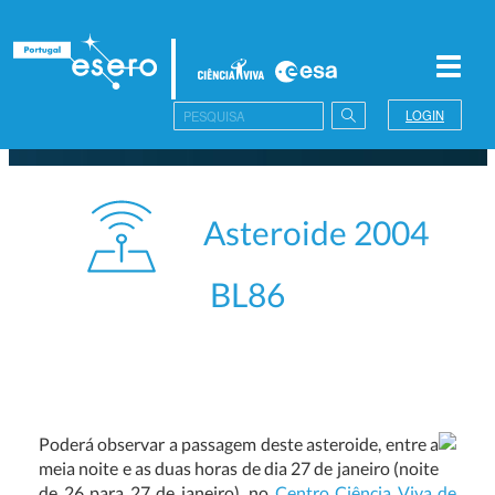
Toggl
navig
LOGIN
Asteroide 2004
BL86
Poderá observar a passagem deste asteroide, entre a
meia noite e as duas horas de dia 27 de janeiro (noite
de 26 para 27 de janeiro), no
Centro Ciência Viva de