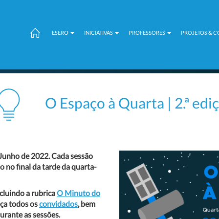
ESERO
INICIATIVAS
PROFESSORES
PROJETOS & 
O Espaço à Quarta | 2.ª edi
 Junho de 202
2. Cada sessão
to n
o final da tarde da quarta-
ncluindo a rubrica
O Minuto do
eça todos os
convidados
, bem
urante as sessões
.