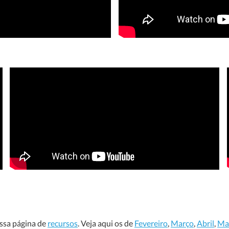
ossa página de
recursos
. Veja aqui os
de
Fevereiro
,
Março
,
Abril
,
Ma