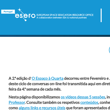
A
2.ª edição d′
O Espaço à Quarta
decorreu entre Fevereiro e
deste ciclo de conversas on-line
foi transmitida aqui em dire
feira da 4.ª semana de cada mês
.
Nesta página
disponibilizamos
os vídeos dessas 5 sessões
, i
Professor
. Consulte também os respetivos
conteúdos
, conh
como
alguns links e recursos úteis
que foram apresentados d