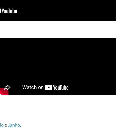
io
e
Junho
.