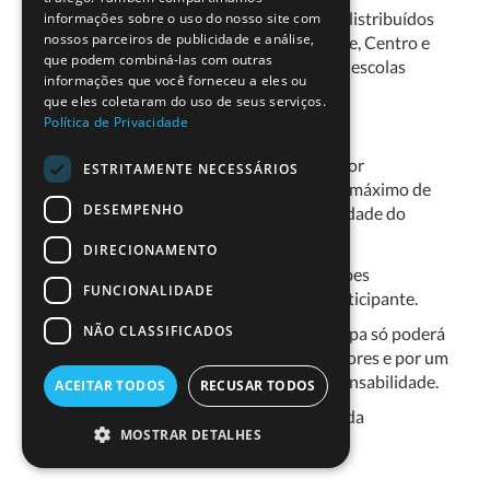
Nota
: Os locais de formação serão distribuídos
informações sobre o uso do nosso site com
nossos parceiros de publicidade e análise,
pelo país abrangendo as zonas Norte, Centro e
que podem combiná-las com outras
Sul, de acordo com a localização das escolas
informações que você forneceu a eles ou
participantes;
que eles coletaram do uso de seus serviços.
Política de Privacidade
A equipa deverá ser formada por:
Alunos das turmas do professor
ESTRITAMENTE NECESSÁRIOS
participante, sendo o número máximo de
DESEMPENHO
alunos da inteira responsabilidade do
professor;
DIRECIONAMENTO
Ou alunos pertencentes a clubes
FUNCIONALIDADE
orientados pelo professor participante.
NÃO CLASSIFICADOS
Nota
: Por motivos logísticos, a equipa só poderá
ser representada por 1 ou 2 professores e por um
n.º máximo de 6 alunos da sua responsabilidade.
ACEITAR TODOS
RECUSAR TODOS
Mais informações no
regulamento
oficial da
MOSTRAR DETALHES
competição (pontos 1 e 2 da página 4).