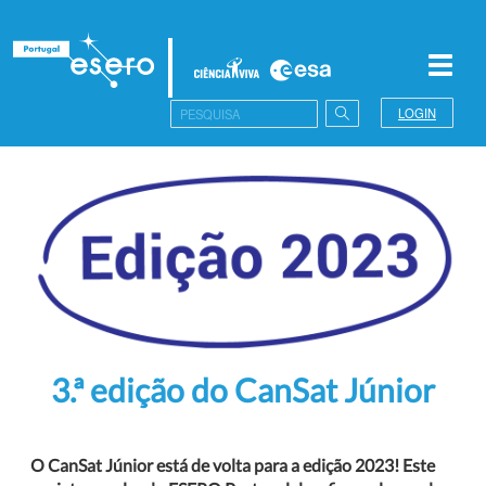
Toggl
navig
LOGIN
3.ª edição do CanSat Júnior
O CanSat Júnior está de volta para a edição 2023! Este