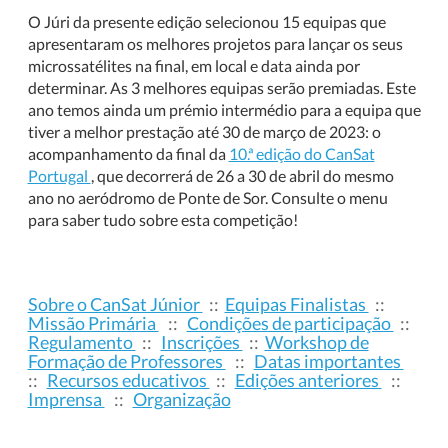
O Júri da presente edição selecionou 15 equipas que
apresentaram os melhores projetos para lançar os seus
microssatélites na final, em local e data ainda por
determinar. As 3 melhores equipas serão premiadas. Este
ano temos ainda um prémio intermédio para a equipa que
tiver a melhor prestação até 30 de março de 2023: o
acompanhamento da final da
10.ª edição do CanSat
Portugal
, que decorrerá de 26 a 30 de abril do mesmo
ano no aeródromo de Ponte de Sor. Consulte o menu
para saber tudo sobre esta competição!
Sobre o CanSat Júnior
::
Equipas Finalistas
::
Missão Primária
::
Condições de participação
::
Regulamento
::
Inscrições
::
Workshop de
Formação de Professores
::
Datas importantes
::
Recursos educativos
::
Edições anteriores
::
Imprensa
::
Organização