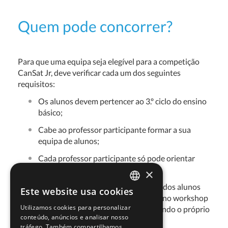
Quem pode concorrer?
Para que uma equipa seja elegível para a competição
CanSat Jr, deve verificar cada um dos seguintes
requisitos:
Os alunos devem pertencer ao 3.º ciclo do ensino
básico;
Cabe ao professor participante formar a sua
equipa de alunos;
Cada professor participante só pode orientar
uma equipa;
×
Pelo menos 2 professores da escola dos alunos
Este website usa cookies
PORTUGUESE
têm obrigatoriamente de participar no workshop
Utilizamos cookies para personalizar
de professores CanSat Júnior, incluindo o próprio
ENGLISH
conteúdo, anúncios e analisar nosso
professor participante;
tráfego. Também compartilhamos