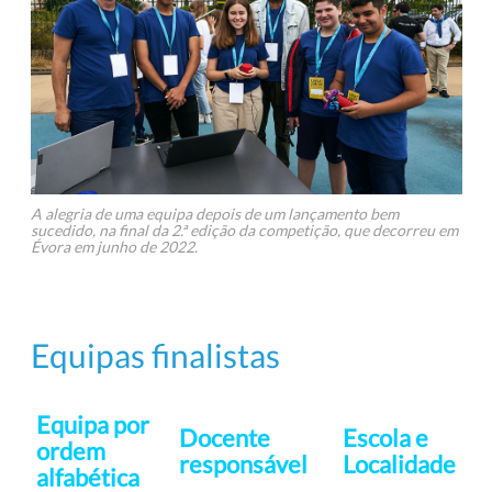
A alegria de uma equipa depois de um lançamento bem
sucedido, na final da 2.ª edição da competição, que decorreu em
Évora em junho de 2022.
Equipas finalistas
Equipa por
Docente
Escola e
ordem
responsável
Localidade
alfabética